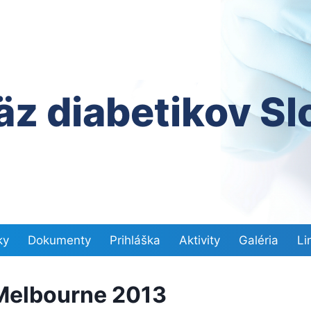
äz diabetikov S
ky
Dokumenty
Prihláška
Aktivity
Galéria
Li
 Melbourne 2013