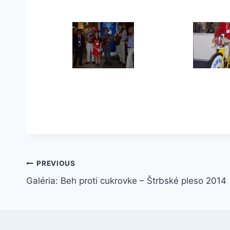
Navigácia
PREVIOUS
Galéria: Beh proti cukrovke – Štrbské pleso 2014
v
článku