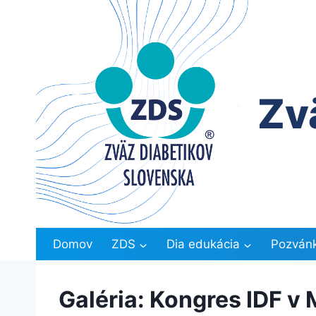
Skip
to
content
Zv
Domov
ZDS
Dia edukácia
Pozván
Galéria: Kongres IDF v