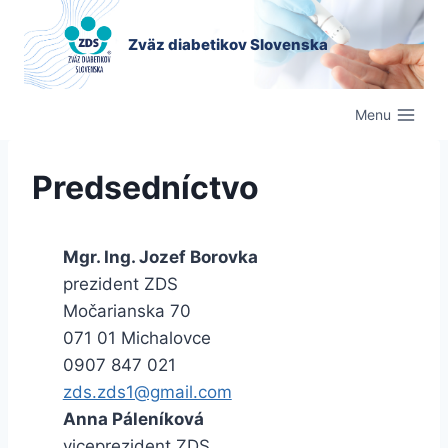
Skip
to
Zväz diabetikov Slovenska
content
Menu
Predsedníctvo
Mgr. Ing. Jozef Borovka
prezident ZDS
Močarianska 70
071 01 Michalovce
0907 847 021
zds.zds1@gmail.com
Anna Páleníková
viceprezident ZDS